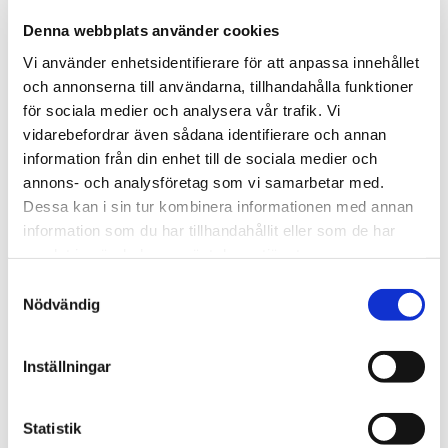
Denna webbplats använder cookies
Vi använder enhetsidentifierare för att anpassa innehållet
Bifoga bilder eller fil
och annonserna till användarna, tillhandahålla funktioner
Ingen fil vald
Välj FIL
för sociala medier och analysera vår trafik. Vi
Meddelande
vidarebefordrar även sådana identifierare och annan
information från din enhet till de sociala medier och
annons- och analysföretag som vi samarbetar med.
Dessa kan i sin tur kombinera informationen med annan
information som du har tillhandahållit eller som de har
samlat in när du har använt deras tjänster.
Avsändare
Samtyckesval
Nödvändig
Namn*
Inställningar
Statistik
Företag / Fastighetsägare / BRF