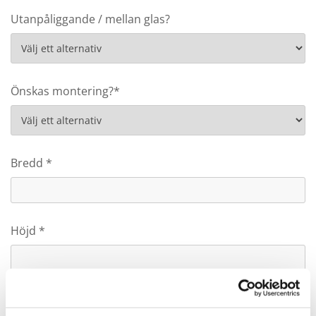
Utanpåliggande / mellan glas?
Önskas montering?*
Bredd *
Höjd *
Antal solskydd*