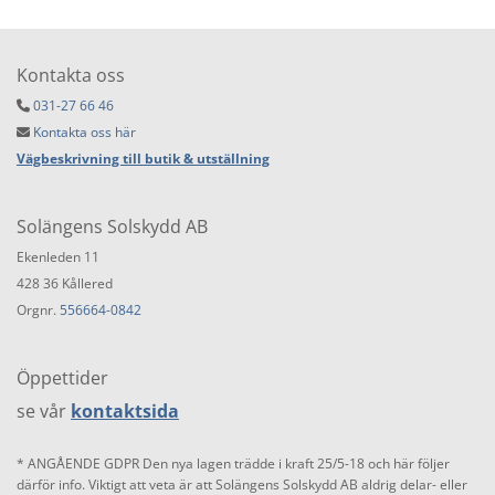
Kontakta oss
031-27 66 46

Kontakta oss här

Vägbeskrivning till butik & utställning
Solängens Solskydd AB
Ekenleden 11
428 36 Kållered
Orgnr.
556664-0842
Öppettider
se vår
kontaktsida
* ANGÅENDE GDPR Den nya lagen trädde i kraft 25/5-18 och här följer
därför info. Viktigt att veta är att Solängens Solskydd AB aldrig delar- eller