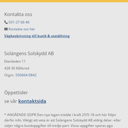
Kontakta oss
031-27 66 46

Kontakta oss här

Vägbeskrivning till butik & utställning
Solängens Solskydd AB
Ekenleden 11
428 36 Kållered
Orgnr.
556664-0842
Öppettider
se vår
kontaktsida
* ANGÅENDE GDPR Den nya lagen trädde i kraft 25/5-18 och här följer
därför info. Viktigt att veta är att Solängens Solskydd AB aldrig delar- eller
säljer några kunduppgifter till tredje part. Vissa uppgifter sparas pga