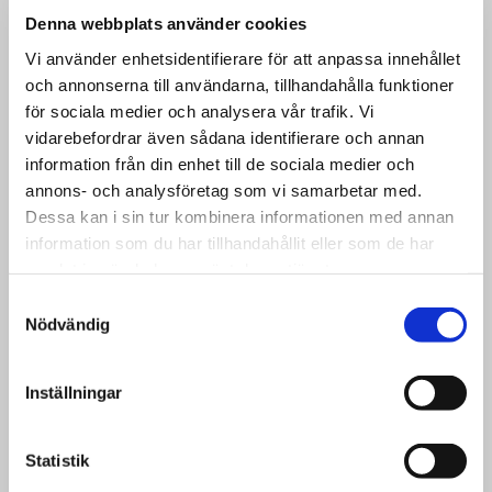
Denna webbplats använder cookies
Vi använder enhetsidentifierare för att anpassa innehållet
Måttanpassade Effektgardin
och annonserna till användarna, tillhandahålla funktioner
för sociala medier och analysera vår trafik. Vi
En effektgardin kan ge en helt ny dimension åt
vidarebefordrar även sådana identifierare och annan
ett rum med den varma mysiga känslan som
information från din enhet till de sociala medier och
bara väv och tyg kan erbjuda.
annons- och analysföretag som vi samarbetar med.
Dessa kan i sin tur kombinera informationen med annan
information som du har tillhandahållit eller som de har
Offert/pris
samlat in när du har använt deras tjänster.
Samtyckesval
Nödvändig
Inställningar
Statistik