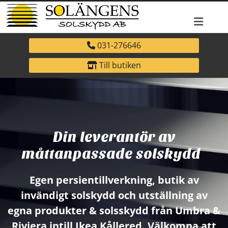
031-276646
Till butiken
Din leverantör av
måttanpassade solskydd
Egen persientillverkning, butik av
invändigt solskydd och utställning av
egna produkter & solsskydd från Umbra &
Riviera intill Ikea Kållered. Välkomna att