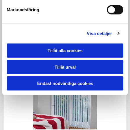
Marknadsföring
Måttanpassade Rullgardiner
Vi erbjuder ett stort urval av vävar, enfärgade,
Visa detaljer
mönstrade eller mörkläggande gardiner.
Tillåt alla cookies
Offert/pris
Tillåt urval
Endast nödvändiga cookies